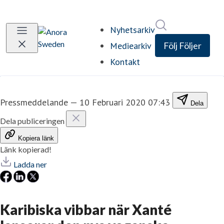
Sök i nyhetsrum
Nyhetsarkiv
Mediearkiv
Följ
Följer
Kontakt
Pressmeddelande
—
10 Februari 2020 07:43
Dela
Dela publiceringen
Kopiera länk
Länk kopierad!
Ladda ner
​Karibiska vibbar när Xanté