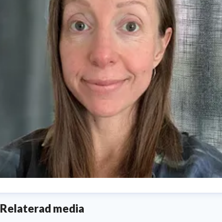
ove Wredler Wennström
Relaterad media
ontent Manager folk o folk
tove.wredler@anora.com
+46 (