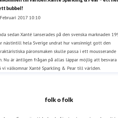
ytt bubbel!
 Februari 2017 10:10
nda sedan Xanté lanserades på den svenska marknaden 19
r nästintill hela Sverige undrat hur vansinnigt gott den
raktäristiska päronsmaken skulle passa i ett mousserande
n. Nu är äntligen frågan på allas läppar möjlig att besvara
 vi välkomnar Xanté Sparkling & Pear till världen.
folk o folk