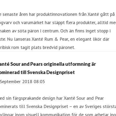
 senaste åren har produktinnovationen från Xanté gått på
gvarv och varumärket har släppt flera produkter, alltid m
aken av söta päron i centrum. Och än finns inget stopp i
kte. Nu lanseras Xanté Rum & Pear, en elegant likör där
ribisk rom tagit plats bredvid päronet.
anté Sour and Pears originella utformning är
ominerad till Svenska Designpriset
 September 2018 08:05
ed sin färgsprakande design har Xanté Sour and Pear
minerats till Svenska Designpriset – en av Sveriges störst
vlingar inom visuell kommunikation för de som arbetar in