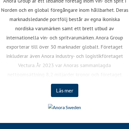
Anora Group är ett ledande företag inom vin- och sprit i
Norden och en global föregångare inom hållbarhet. Deras
marknadsledande portfölj består av egna ikoniska
nordiska varumärken samt ett brett utbud av
internationella vin- och spritvarumärken. Anora Group
exporterar till över 30 marknader globalt. Företaget
inkluderar även Anora industry- och logistikföretaget
Vectura. År 2023 var Anoras sammanlagda
nettoomsättning 8,2 miljarder kronor och företaget
sysselsätter cirka 1 200 anställda. Anora Groups aktier är
Läs mer
noterade på Nasdaq Helsinki och Euronext Oslo.
www.anora.com