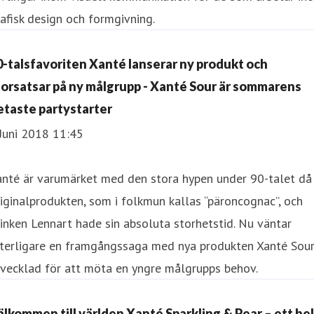
afisk design och formgivning.
0-talsfavoriten Xanté lanserar ny produkt och
torsatsar på ny målgrupp - Xanté Sour är sommarens
etaste partystarter
Juni 2018 11:45
anté är varumärket med den stora hypen under 90-talet då
iginalprodukten, som i folkmun kallas “päroncognac”, och
inken Lennart hade sin absoluta storhetstid. Nu väntar
tterligare en framgångssaga med nya produkten Xanté Sour
vecklad för att möta en yngre målgrupps behov.
Välkommen till världen Xanté Sparkling & Pear – ett hel