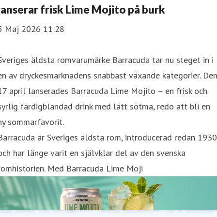
lanserar frisk Lime Mojito på burk
5 Maj 2026 11:28
Sveriges äldsta romvarumärke Barracuda tar nu steget in i
en av dryckesmarknadens snabbast växande kategorier. De
17 april lanserades Barracuda Lime Mojito – en frisk och
syrlig färdigblandad drink med lätt sötma, redo att bli en
ny sommarfavorit.
Barracuda är Sveriges äldsta rom, introducerad redan 1930
och har länge varit en självklar del av den svenska
romhistorien. Med Barracuda Lime Moji