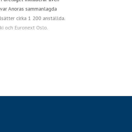
23 var Anoras sammanlagda
sätter cirka 1 200 anställda.
ki och Euronext Oslo.