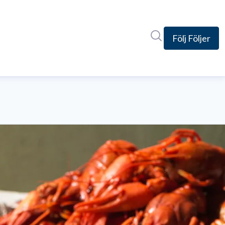
Sök i nyhetsrumm
Följ
Följer