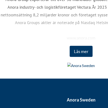
Anora industry- och logistikföretaget Vectura. År 20
nettoomsättning 8,2 miljarder kronor och företaget syssel
Anora Groups aktier är noterade på Nasdaq Helsin
www.anora.com
Läs mer
Anora Sweden