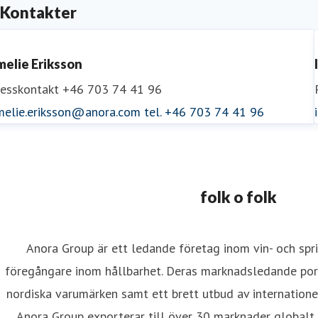
Kontakter
melie Eriksson
resskontakt
+46 703 74 41 96
melie.eriksson@anora.com
tel. +46 703 74 41 96
folk o folk
Anora Group är ett ledande företag inom vin- och spr
föregångare inom hållbarhet. Deras marknadsledande port
nordiska varumärken samt ett brett utbud av internationel
Anora Group exporterar till över 30 marknader globalt.