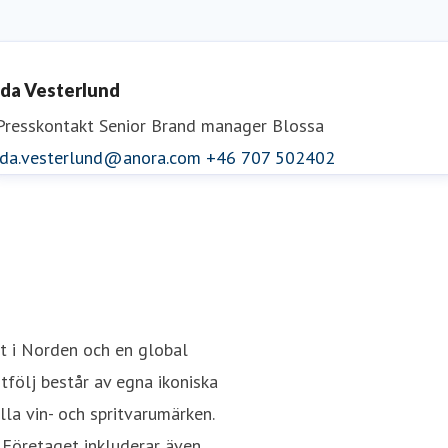
Ida Vesterlund
Presskontakt
Senior Brand manager Blossa
ida.vesterlund@anora.com
+46 707 502402
it i Norden och en global
följ består av egna ikoniska
la vin- och spritvarumärken.
 Företaget inkluderar även