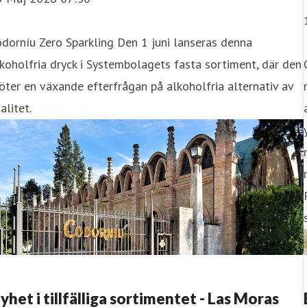
dorníu Zero Sparkling Den 1 juni lanseras denna
koholfria dryck i Systembolagets fasta sortiment, där den
ter en växande efterfrågan på alkoholfria alternativ av
0 Juni 2026 12:03
alitet.
.P. Anderson presenterar nya drinkrecept i
för Snapsens dag och årets kräftsäsong presenterar O.P. An
akprofil i nya serveringar – från en enkel Dill & Tonic til
drinken. Produkten finns i Sys
yhet i tillfälliga sortimentet - Las Moras