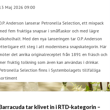
13 Maj 2026 09:00
O.P. Anderson lanserar Petronella Selection, ett mixpack
med fem fruktiga snapsar i småflaskor och med lägre
alkoholhalt. Med den nya lanseringen tar O.P. Anderson
ytterligare ett steg i att modernisera snapskategorin. Här
nför kräftsäsongen och Snapsens dag!
möter det anrika originalreceptet från 1891 en fräsch och
mer fruktig tolkning som även kan användas i drinkar.
derson tre nya drinkrecept med O.P. Anderson Dill. Recepten
Petronella Selection finns i Systembolagets tillfälliga
l en somrig drink med gurka och fläder. O.P. Anderson Dill ä
sortiment
Barracuda tar klivet in i RTD-kategorin –