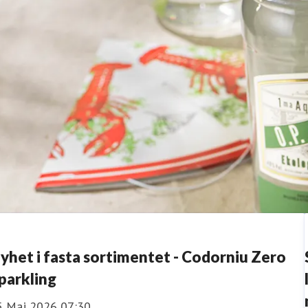
yhet i fasta sortimentet - Codorniu Zero
parkling
5 Maj 2026 07:30