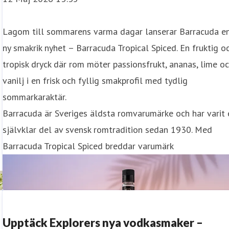
Lagom till sommarens varma dagar lanserar Barracuda e
ny smakrik nyhet – Barracuda Tropical Spiced. En fruktig o
tropisk dryck där rom möter passionsfrukt, ananas, lime o
vanilj i en frisk och fyllig smakprofil med tydlig
sommarkaraktär.
Barracuda är Sveriges äldsta romvarumärke och har varit 
självklar del av svensk romtradition sedan 1930. Med
 är framtagna för att lyfta dillakvavitens örtiga och frisk
Barracuda Tropical Spiced breddar varumärk
r en dillkryddad akvavit som passar lika bra i snapsglaset s
Upptäck Explorers nya vodkasmaker –