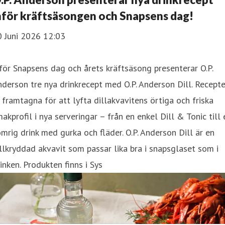
nför kräftsäsongen och Snapsens dag!
0 Juni 2026 12:03
för Snapsens dag och årets kräftsäsong presenterar O.P.
derson tre nya drinkrecept med O.P. Anderson Dill. Recept
 framtagna för att lyfta dillakvavitens örtiga och friska
akprofil i nya serveringar – från en enkel Dill & Tonic till 
mrig drink med gurka och fläder. O.P. Anderson Dill är en
llkryddad akvavit som passar lika bra i snapsglaset som i
inken. Produkten finns i Sys