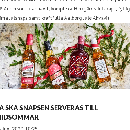
P. Anderson Julaquavit, komplexa Herrgårds Julsnaps, fylli
ima Julsnaps samt kraftfulla Aalborg Jule Akvavit.
Å SKA SNAPSEN SERVERAS TILL
MIDSOMMAR
6 Juni 2023 10:25