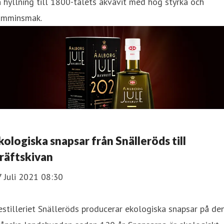
 hyllning till 1800-talets akvavit med hög styrka och
umminsmak.
kologiska snapsar från Snälleröds till
räftskivan
 Juli 2021 08:30
stilleriet Snälleröds producerar ekologiska snapsar på de