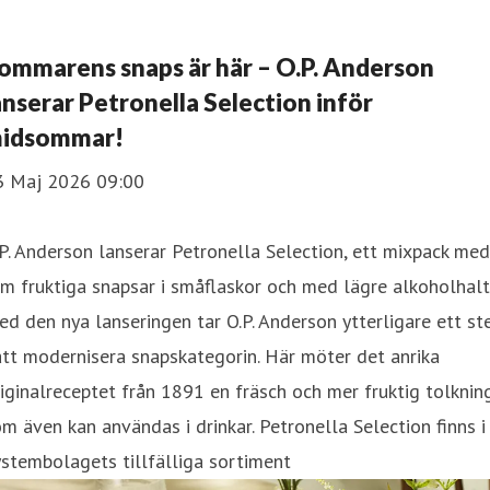
ommarens snaps är här – O.P. Anderson
anserar Petronella Selection inför
idsommar!
3 Maj 2026 09:00
P. Anderson lanserar Petronella Selection, ett mixpack med
m fruktiga snapsar i småflaskor och med lägre alkoholhalt
d den nya lanseringen tar O.P. Anderson ytterligare ett st
att modernisera snapskategorin. Här möter det anrika
iginalreceptet från 1891 en fräsch och mer fruktig tolknin
m även kan användas i drinkar. Petronella Selection finns i
stembolagets tillfälliga sortiment