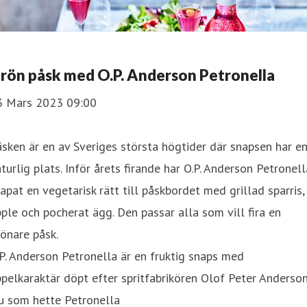
rön påsk med O.P. Anderson Petronella
3 Mars 2023 09:00
sken är en av Sveriges största högtider där snapsen har e
turlig plats. Inför årets firande har O.P. Anderson Petronell
apat en vegetarisk rätt till påskbordet med grillad sparris,
ple och pocherat ägg. Den passar alla som vill fira en
önare påsk.
P. Anderson Petronella är en fruktig snaps med
pelkaraktär döpt efter spritfabrikören Olof Peter Anderso
u som hette Petronella