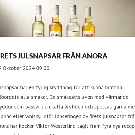
RETS JULSNAPSAR FRÅN ANORA
5 Oktober 2024 09:00
lsnapsar har en fyllig kryddning för att kunna matcha
ulbordets alla smaker. De smaksätts även med värmande
ryddor som passar den kalla årstiden och spetsas gärna m
gnac eller whisky. Inför lanseringen av årets julsnapsar frå
ora har kocken Viktor Westerlind tagit fram fyra nya recep