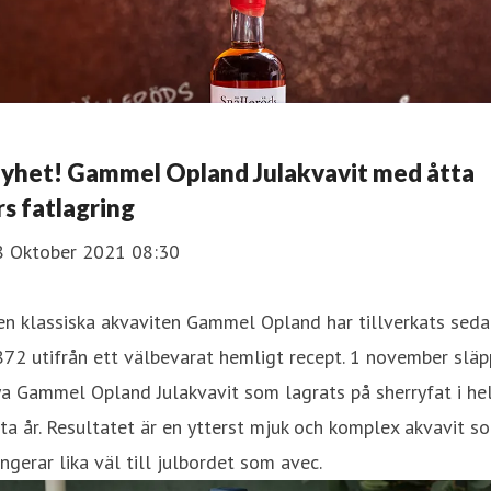
yhet! Gammel Opland Julakvavit med åtta
rs fatlagring
8 Oktober 2021 08:30
n klassiska akvaviten Gammel Opland har tillverkats seda
72 utifrån ett välbevarat hemligt recept. 1 november släp
a Gammel Opland Julakvavit som lagrats på sherryfat i he
ta år. Resultatet är en ytterst mjuk och komplex akvavit s
ngerar lika väl till julbordet som avec.