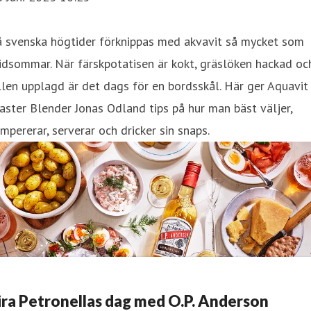
å svenska högtider förknippas med akvavit så mycket som
dsommar. När färskpotatisen är kokt, gräslöken hackad oc
llen upplagd är det dags för en bordsskål. Här ger Aquavit
ster Blender Jonas Odland tips på hur man bäst väljer,
mpererar, serverar och dricker sin snaps.
ira Petronellas dag med O.P. Anderson