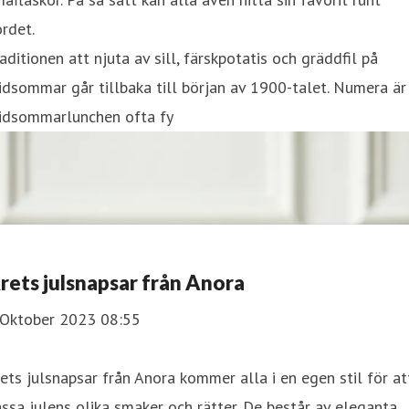
rdet.
aditionen att njuta av sill, färskpotatis och gräddfil på
dsommar går tillbaka till början av 1900-talet. Numera är
idsommarlunchen ofta fy
rets julsnapsar från Anora
 Oktober 2023 08:55
ets julsnapsar från Anora kommer alla i en egen stil för at
ssa julens olika smaker och rätter. De består av eleganta