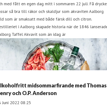
h med fått en egen dag mitt i sommaren 22 juli. Få drycke
ssar så bra till räkor och skaldjur som akvaviten Aalborg
ld som är smaksatt med både färsk dill och citron.
stilleriet i Aalborg skapade historia när de 1846 lanserad
lborg Taffel Akvavit som än idag är
lkoholfritt midsommarfirande med Thomas
enry och O.P. Anderson
6 Juni 2022 08:25