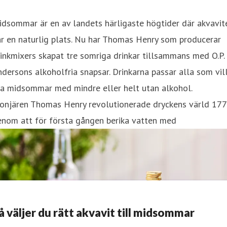
dsommar är en av landets härligaste högtider där akvavit
r en naturlig plats. Nu har Thomas Henry som producerar
inkmixers skapat tre somriga drinkar tillsammans med O.P.
dersons alkoholfria snapsar. Drinkarna passar alla som vil
ra midsommar med mindre eller helt utan alkohol.
ionjären Thomas Henry revolutionerade dryckens värld 17
enom att för första gången berika vatten med
å väljer du rätt akvavit till midsommar