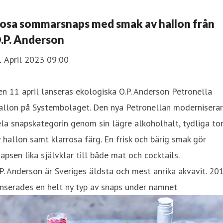
osa sommarsnaps med smak av hallon från
.P. Anderson
1 April 2023 09:00
n 11 april lanseras ekologiska O.P. Anderson Petronella
allon på Systembolaget. Den nya Petronellan moderniserar
la snapskategorin genom sin lägre alkoholhalt, tydliga to
 hallon samt klarrosa färg. En frisk och bärig smak gör
apsen lika självklar till både mat och cocktails.
P. Anderson är Sveriges äldsta och mest anrika akvavit. 20
nserades en helt ny typ av snaps under namnet