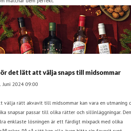
om matchar dem perfekt.
ör det lätt att välja snaps till midsommar
1 Juni 2024 09:00
t välja rätt akvavit till midsommar kan vara en utmaning 
ika snapsar passar till olika rätter och sillinläggningar. De
lra enklaste lösningen är ett färdigt mixpack med olika
åflaskor. På så sätt kan alla även hitta sin favorit runt