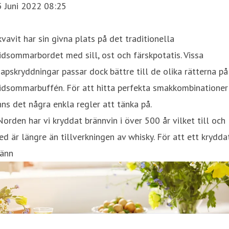
5 Juni 2022 08:25
vavit har sin givna plats på det traditionella
dsommarbordet med sill, ost och färskpotatis. Vissa
apskryddningar passar dock bättre till de olika rätterna på
idsommarbuffén. För att hitta perfekta smakkombinationer
nns det några enkla regler att tänka på.
Norden har vi kryddat brännvin i över 500 år vilket till och
d är längre än tillverkningen av whisky. För att ett krydda
ränn