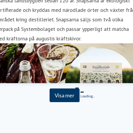
ånska landsbygden sedan 120 år. Snapsarna är ekologiskt
rtifierade och kryddas med närodlade örter och växter frå
rådet kring destilleriet. Snapsarna säljs som två olika
erpack på Systembolaget och passar ypperligt att matcha
d kräftorna på augustis kräftskivor.
Visa mer
Loading...