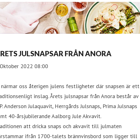
RETS JULSNAPSAR FRÅN ANORA
 Oktober 2022 08:00
 närmar oss återigen julens festligheter där snapsen är ett
aditionsenligt inslag. Årets julsnapsar från Anora består av
P. Anderson Julaquavit, Herrgårds Julsnaps, Prima Julsnaps
mt 40-årsjubilerande Aalborg Jule Akvavit.
aditionen att dricka snaps och akvavit till julmaten
rstammar ifrån 1700-talets brännvinsbord som ligger till