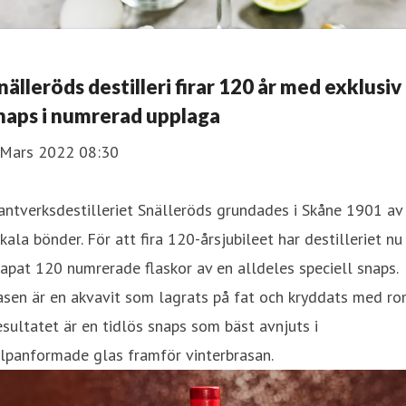
nälleröds destilleri firar 120 år med exklusiv
naps i numrerad upplaga
 Mars 2022 08:30
ntverksdestilleriet Snälleröds grundades i Skåne 1901 av
kala bönder. För att fira 120-årsjubileet har destilleriet nu
apat 120 numrerade flaskor av en alldeles speciell snaps.
sen är en akvavit som lagrats på fat och kryddats med ro
sultatet är en tidlös snaps som bäst avnjuts i
lpanformade glas framför vinterbrasan.