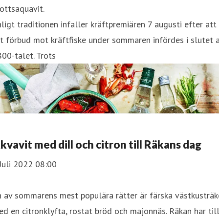
ottsaquavit.
ligt traditionen infaller kräftpremiären 7 augusti efter att
t förbud mot kräftfiske under sommaren infördes i slutet 
00-talet. Trots
kvavit med dill och citron till Räkans dag
Juli 2022 08:00
 av sommarens mest populära rätter är färska västkusträk
d en citronklyfta, rostat bröd och majonnäs. Räkan har til