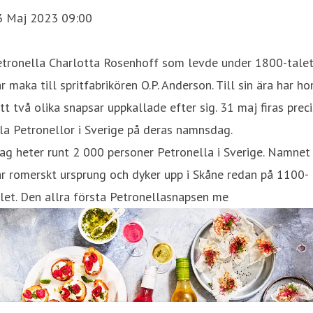
3 Maj 2023 09:00
etronella Charlotta Rosenhoff som levde under 1800-tale
r maka till spritfabrikören O.P. Anderson. Till sin ära har ho
tt två olika snapsar uppkallade efter sig. 31 maj firas preci
la Petronellor i Sverige på deras namnsdag.
ag heter runt 2 000 personer Petronella i Sverige. Namnet
r romerskt ursprung och dyker upp i Skåne redan på 1100-
let. Den allra första Petronellasnapsen me