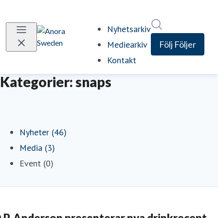
Sök i nyhetsrum
Nyhetsarkiv
Mediearkiv
Följ
Följer
Kontakt
Kategorier: snaps
Nyheter (46)
Media (3)
Event (0)
.P. Anderson presenterar nya drinkrecept