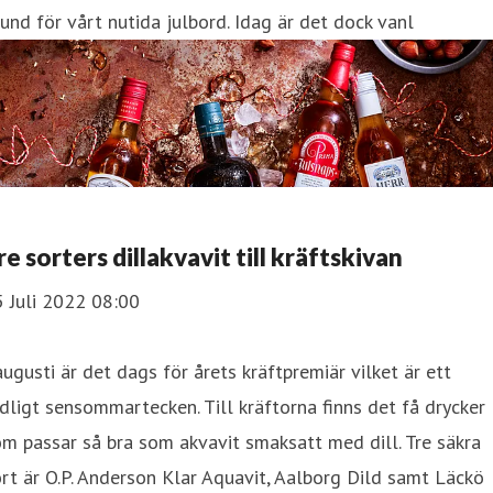
und för vårt nutida julbord. Idag är det dock vanl
re sorters dillakvavit till kräftskivan
 Juli 2022 08:00
augusti är det dags för årets kräftpremiär vilket är ett
dligt sensommartecken. Till kräftorna finns det få drycker
m passar så bra som akvavit smaksatt med dill. Tre säkra
rt är O.P. Anderson Klar Aquavit, Aalborg Dild samt Läckö