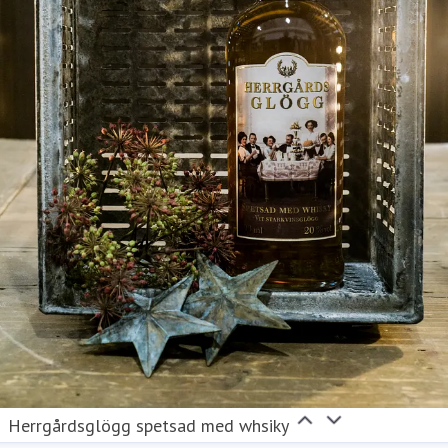
Herrgårdsglögg spetsad med whsiky