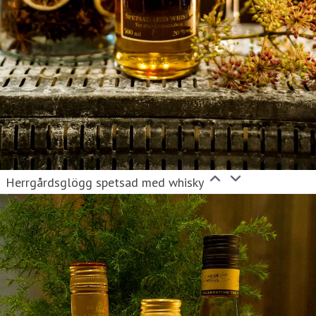
Herrgårdsglögg spetsad med whisky