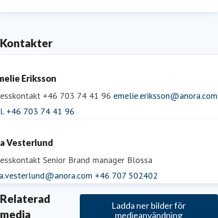
Kontakter
melie Eriksson
resskontakt
+46 703 74 41 96
emelie.eriksson@anora.com
el. +46 703 74 41 96
da Vesterlund
resskontakt
Senior Brand manager Blossa
da.vesterlund@anora.com
+46 707 502402
Relaterad
Ladda ner bilder för
media
medieanvändning