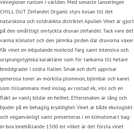
vinregioner runtom i världen. Med senaste lanseringen
CHILL OUT Zinfandel Organic styrs kosan till det
natursköna och soldränkta distriktet Apulien. Vinet är gjort
på den omåttligt omtyckta druvan zinfandel. Tack vare det
varma klimatet och den järnrika jorden där druvorna växer
får vinet en inbjudande mörkröd färg samt intensiva och
ursprungstypiska karaktärer som för tankarna till hetare
breddgrader i södra Italien. Smak och doft uppvisar
generösa toner av mörklila plommon, björnbär och kanel
som tillsammans med inslag av rostad ek, viol och en
fläkt av vanilj bildar en helhet. Eftersmaken är lång och
bjuder på en behaglig kryddighet. Vinet är både ekologiskt
och veganvänligt samt presenteras i en klimatsmart bag-
in-box innehållande 1500 ml vilket är det första vinet