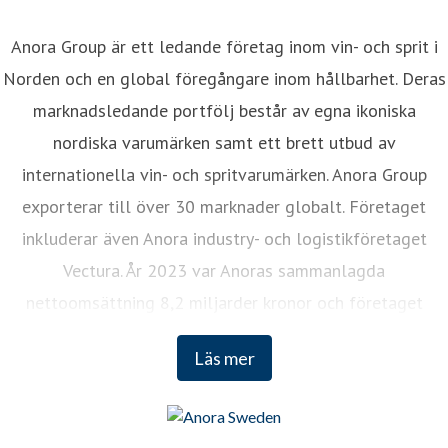
Anora Group är ett ledande företag inom vin- och sprit i
Norden och en global föregångare inom hållbarhet. Deras
marknadsledande portfölj består av egna ikoniska
nordiska varumärken samt ett brett utbud av
internationella vin- och spritvarumärken. Anora Group
exporterar till över 30 marknader globalt. Företaget
inkluderar även Anora industry- och logistikföretaget
Vectura. År 2023 var Anoras sammanlagda
nettoomsättning 8,2 miljarder kronor och företaget
sysselsätter cirka 1 200 anställda. Anora Groups aktier är
Läs mer
noterade på Nasdaq Helsinki och Euronext Oslo.
www.anora.com