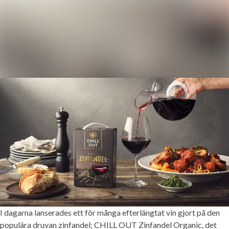
Sök i nyhetsrum
Nyhetsarkiv
Mediearkiv
Följ
Följer
Kontakt
I dagarna lanserades ett för många efterlängtat vin gjort på den
populära druvan zinfandel; CHILL OUT Zinfandel Organic, det