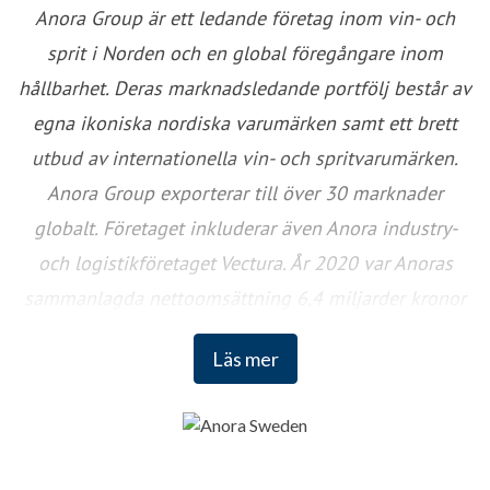
Anora Group är ett ledande företag inom vin- och
sprit i Norden och en global föregångare inom
hållbarhet. Deras marknadsledande portfölj består av
egna ikoniska nordiska varumärken samt ett brett
utbud av internationella vin- och spritvarumärken.
Anora Group exporterar till över 30 marknader
globalt. Företaget inkluderar även Anora industry-
och logistikföretaget Vectura. År 2020 var Anoras
sammanlagda nettoomsättning 6,4 miljarder kronor
och företaget sysselsätter cirka 1100 anställda. Anora
Läs mer
Groups aktier är noterade på Nasdaq Helsinki och
Euronext Oslo.
www.anora.com