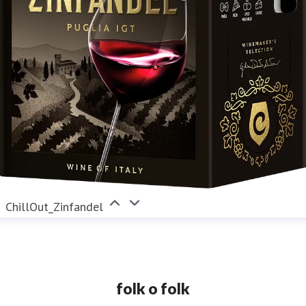
ChillOut_Zinfandel
folk o folk