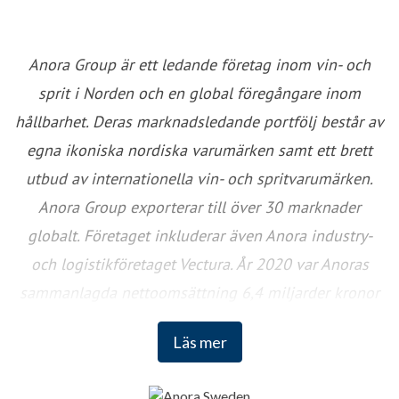
Anora Group är ett ledande företag inom vin- och
sprit i Norden och en global föregångare inom
hållbarhet. Deras marknadsledande portfölj består av
egna ikoniska nordiska varumärken samt ett brett
utbud av internationella vin- och spritvarumärken.
Anora Group exporterar till över 30 marknader
globalt. Företaget inkluderar även Anora industry-
och logistikföretaget Vectura. År 2020 var Anoras
sammanlagda nettoomsättning 6,4 miljarder kronor
och företaget sysselsätter cirka 1100 anställda. Anora
Läs mer
Groups aktier är noterade på Nasdaq Helsinki och
Euronext Oslo.