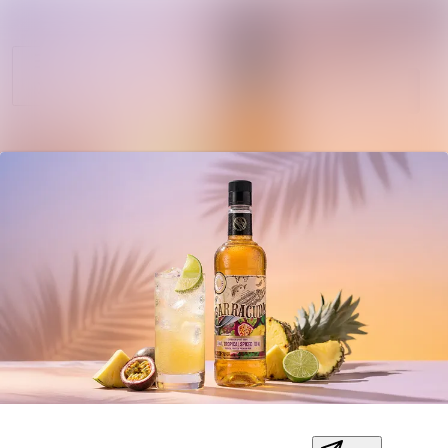
Sök i nyhetsrum
Nyhetsarkiv
Mediearkiv
Följ
Följer
Kontakt