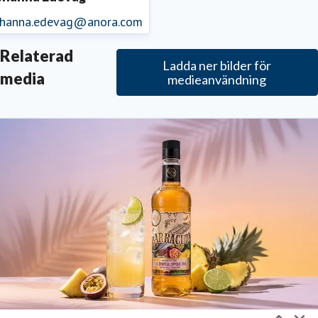
ohanna.edevag@anora.com
Relaterad
Ladda ner bilder för
media
medieanvändning