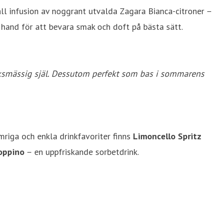
all infusion av noggrant utvalda Zagara Bianca-citroner –
r hand för att bevara smak och doft på bästa sätt.
tverksmässig själ. Dessutom perfekt som bas i sommarens
omriga och enkla drinkfavoriter finns
Limoncello Spritz
oppino
– en uppfriskande sorbetdrink.