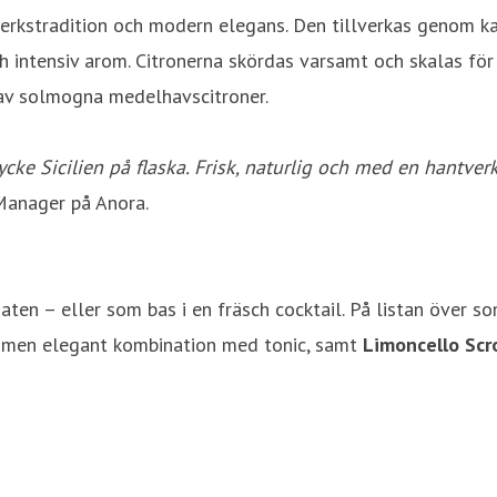
tverkstradition och modern elegans. Den tillverkas genom k
 och intensiv arom. Citronerna skördas varsamt och skalas fö
r av solmogna medelhavscitroner.
 stycke Sicilien på flaska. Frisk, naturlig och med en han
 Manager på Anora.
aten – eller som bas i en fräsch cocktail. På listan över s
l men elegant kombination med tonic, samt
Limoncello Scr