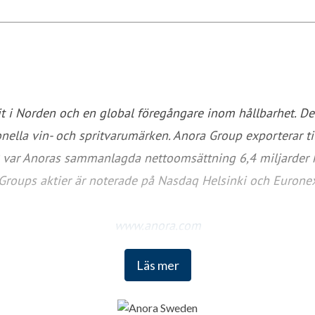
it i Norden och en global föregångare inom hållbarhet. D
nella vin- och spritvarumärken. Anora Group exporterar ti
0 var Anoras sammanlagda nettoomsättning 6,4 miljarder k
Groups aktier är noterade på Nasdaq Helsinki och Euronex
www.anora.com
Läs mer