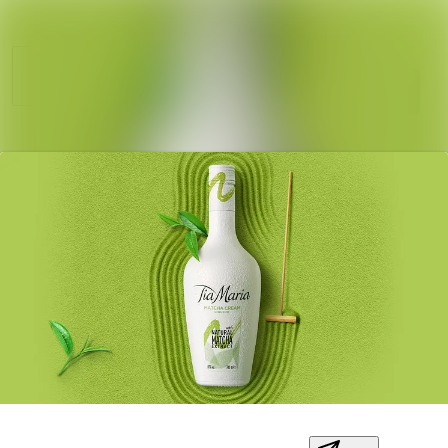
Sök i nyhetsrum
Nyhetsarkiv
Mediearkiv
Följ
Följer
Kontakt