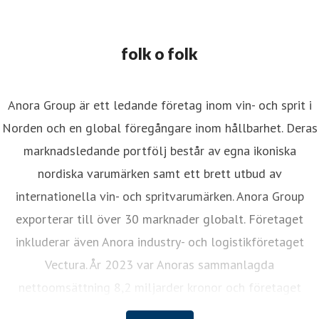
folk o folk
Anora Group är ett ledande företag inom vin- och sprit i
Norden och en global föregångare inom hållbarhet. Deras
marknadsledande portfölj består av egna ikoniska
nordiska varumärken samt ett brett utbud av
internationella vin- och spritvarumärken. Anora Group
exporterar till över 30 marknader globalt. Företaget
inkluderar även Anora industry- och logistikföretaget
Vectura. År 2023 var Anoras sammanlagda
nettoomsättning 8,2 miljarder kronor och företaget
sysselsätter cirka 1 200 anställda. Anora Groups aktier är