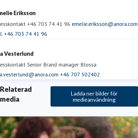
Detta genom att erbjuda en stark varumärkesportfölj
melie Eriksson
med både etablerade och marknadsledande
resskontakt
+46 703 74 41 96
emelie.eriksson@anora.com
varumärken och nya och innovativa produkter med
el. +46 703 74 41 96
potential för framtidspotential. Allt för att erbjuda
konsumenterna och våra kunder ett sortiment av hög
da Vesterlund
kvalitet som är både attraktivt och levande.
resskontakt
Senior Brand manager Blossa
da.vesterlund@anora.com
+46 707 502402
Relaterad
Ladda ner bilder för
media
medieanvändning