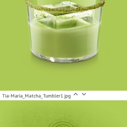
Tia-Maria_Matcha_Tumbler1.jpg