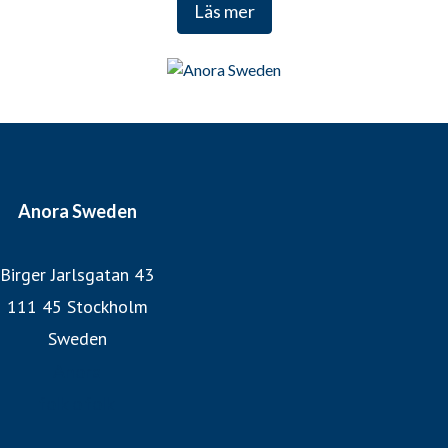
Läs mer
noterade på Nasdaq Helsinki och Euronext Oslo.
www.anora.com
Anora Sweden
Birger Jarlsgatan 43
111 45 Stockholm
Sweden
Anora
folk o folk