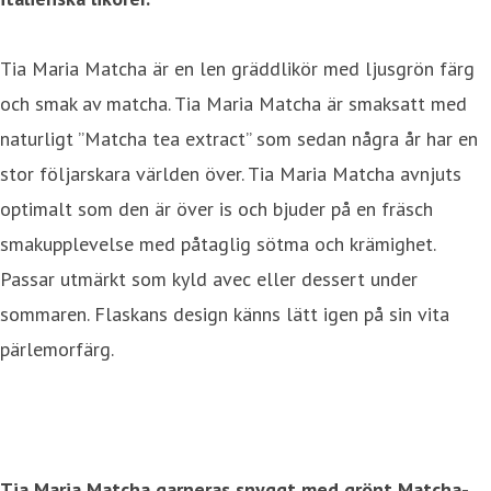
Tia Maria Matcha är en len gräddlikör med ljusgrön färg
och smak av matcha. Tia Maria Matcha är smaksatt med
naturligt ”Matcha tea extract” som sedan några år har en
stor följarskara världen över. Tia Maria Matcha avnjuts
optimalt som den är över is och bjuder på en fräsch
smakupplevelse med påtaglig sötma och krämighet.
Passar utmärkt som kyld avec eller dessert under
sommaren. Flaskans design känns lätt igen på sin vita
pärlemorfärg.
Tia Maria Matcha garneras snyggt med grönt Matcha-