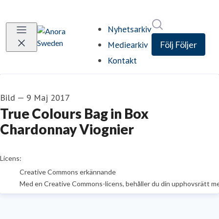
Sök i nyhetsrum
Nyhetsarkiv
Mediearkiv
Följ
Följer
Kontakt
Bild
—
9 Maj 2017
True Colours Bag in Box
Chardonnay Viognier
go to media item
Licens:
Creative Commons erkännande
Med en Creative Commons-licens, behåller du din upphovsrätt men t