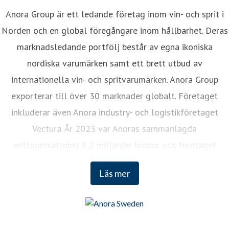
Anora Group är ett ledande företag inom vin- och sprit i
Norden och en global föregångare inom hållbarhet. Deras
marknadsledande portfölj består av egna ikoniska
nordiska varumärken samt ett brett utbud av
internationella vin- och spritvarumärken. Anora Group
exporterar till över 30 marknader globalt. Företaget
inkluderar även Anora industry- och logistikföretaget
Vectura. År 2023 var Anoras sammanlagda
nettoomsättning 8,2 miljarder kronor och företaget
sysselsätter cirka 1 200 anställda. Anora Groups aktier är
Läs mer
noterade på Nasdaq Helsinki och Euronext Oslo.
www.anora.com