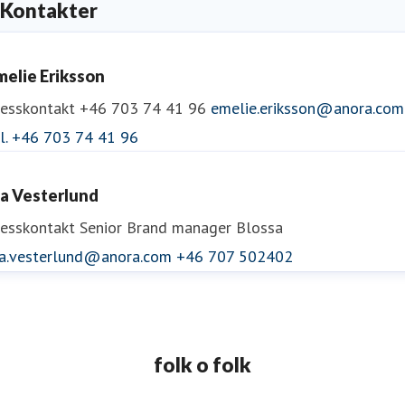
Kontakter
melie Eriksson
resskontakt
+46 703 74 41 96
emelie.eriksson@anora.com
el. +46 703 74 41 96
da Vesterlund
resskontakt
Senior Brand manager Blossa
da.vesterlund@anora.com
+46 707 502402
folk o folk