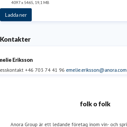
4097 x 5465, 19,1 MB
Ladda ner
Kontakter
melie Eriksson
resskontakt
+46 703 74 41 96
emelie.eriksson@anora.com
folk o folk
Anora Group är ett ledande företag inom vin- och spr