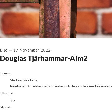
Bild
—
17 November 2022
Douglas Tjärhammar-Alm2
go to media item
Licens:
Medieanvändning
Innehållet får laddas ner, användas och delas i olika mediekanaler 
Filformat:
.jpg
Storlek: