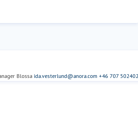
anager Blossa
ida.vesterlund@anora.com
+46 707 50240