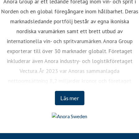
Anora Group är ett ledande företag inom vin- och sprit i
Norden och en global föregångare inom hållbarhet. Deras
marknadsledande portfölj består av egna ikoniska
nordiska varumärken samt ett brett utbud av
internationella vin- och spritvarumärken. Anora Group
exporterar till över 30 marknader globalt. Företaget
inkluderar även Anora industry- och logistikföretaget
Vectura. År 2023 var Anoras sammanlagda
nettoomsättning 8,2 miljarder kronor och företaget
sysselsätter cirka 1 200 anställda. Anora Groups aktier är
Läs mer
noterade på Nasdaq Helsinki och Euronext Oslo.
www.anora.com