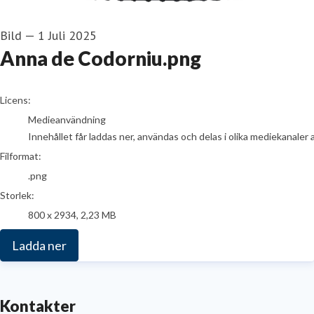
Bild
—
1 Juli 2025
Anna de Codorniu.png
go to media item
Licens:
Medieanvändning
Innehållet får laddas ner, användas och delas i olika mediekanaler 
Filformat:
.png
Storlek:
800 x 2934, 2,23 MB
Ladda ner
Kontakter