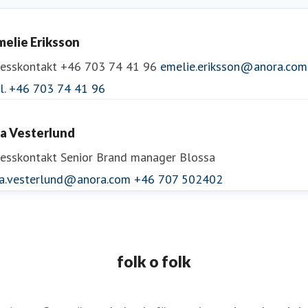
melie Eriksson
resskontakt
+46 703 74 41 96
emelie.eriksson@anora.com
el. +46 703 74 41 96
da Vesterlund
resskontakt
Senior Brand manager Blossa
da.vesterlund@anora.com
+46 707 502402
folk o folk