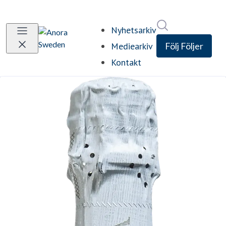
Sök i nyhetsrum
Nyhetsarkiv
Mediearkiv
Följ
Följer
Kontakt